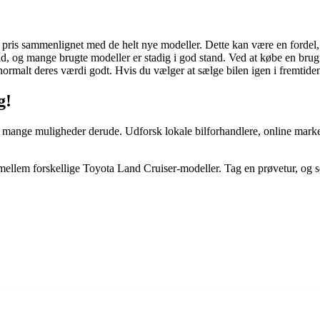
ris sammenlignet med de helt nye modeller. Dette kan være en fordel, h
id, og mange brugte modeller er stadig i god stand. Ved at købe en brugt
rmalt deres værdi godt. Hvis du vælger at sælge bilen igen i fremtiden
g!
 mange muligheder derude. Udforsk lokale bilforhandlere, online marked
llem forskellige Toyota Land Cruiser-modeller. Tag en prøvetur, og sørg