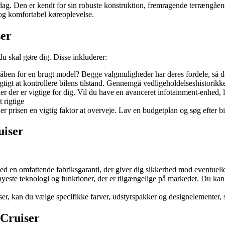
ag. Den er kendt for sin robuste konstruktion, fremragende terrængåen
r og komfortabel køreoplevelse.
ser
du skal gøre dig. Disse inkluderer:
 åben for en brugt model? Begge valgmuligheder har deres fordele, så de
tigt at kontrollere bilens tilstand. Gennemgå vedligeholdelseshistorikk
ner der er vigtige for dig. Vil du have en avanceret infotainment-enhe
 rigtige
 prisen en vigtig faktor at overveje. Lav en budgetplan og søg efter bile
uiser
 en omfattende fabriksgaranti, der giver dig sikkerhed mod eventuelle 
este teknologi og funktioner, der er tilgængelige på markedet. Du kan 
, kan du vælge specifikke farver, udstyrspakker og designelementer, så
 Cruiser