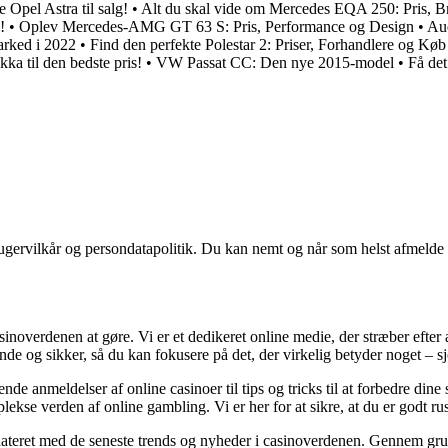
 Opel Astra til salg!
•
Alt du skal vide om Mercedes EQA 250: Pris,
!
•
Oplev Mercedes-AMG GT 63 S: Pris, Performance og Design
•
Aud
arked i 2022
•
Find den perfekte Polestar 2: Priser, Forhandlere og Kø
ka til den bedste pris!
•
VW Passat CC: Den nye 2015-model
•
Få det
ugervilkår og persondatapolitik. Du kan nemt og når som helst afmelde d
asinoverdenen at gøre. Vi er et dedikeret online medie, der stræber efte
nde og sikker, så du kan fokusere på det, der virkelig betyder noget – 
de anmeldelser af online casinoer til tips og tricks til at forbedre dine
ekse verden af online gambling. Vi er her for at sikre, at du er godt rust
pdateret med de seneste trends og nyheder i casinoverdenen. Gennem grun