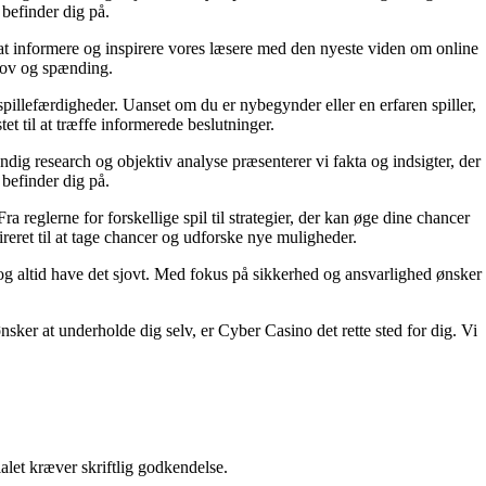
 befinder dig på.
r at informere og inspirere vores læsere med den nyeste viden om online
sjov og spænding.
 spillefærdigheder. Uanset om du er nybegynder eller en erfaren spiller,
et til at træffe informerede beslutninger.
dig research og objektiv analyse præsenterer vi fakta og indsigter, der
 befinder dig på.
 reglerne for forskellige spil til strategier, der kan øge dine chancer
ireret til at tage chancer og udforske nye muligheder.
t og altid have det sjovt. Med fokus på sikkerhed og ansvarlighed ønsker
nsker at underholde dig selv, er Cyber Casino det rette sted for dig. Vi
alet kræver skriftlig godkendelse.