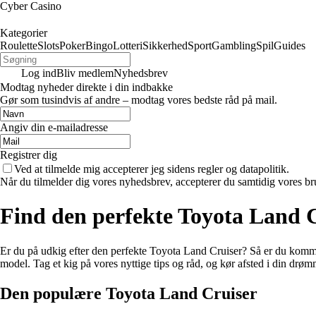
Cyber Casino
Kategorier
Roulette
Slots
Poker
Bingo
Lotteri
Sikkerhed
Sport
Gambling
Spil
Guides
Log ind
Bliv medlem
Nyhedsbrev
Modtag nyheder direkte i din indbakke
Gør som tusindvis af andre – modtag vores bedste råd på mail.
Angiv din e-mailadresse
Registrer dig
Ved at tilmelde mig accepterer jeg sidens regler og datapolitik.
Når du tilmelder dig vores nyhedsbrev, accepterer du samtidig vores br
Find den perfekte Toyota Land C
Er du på udkig efter den perfekte Toyota Land Cruiser? Så er du kommet ti
model. Tag et kig på vores nyttige tips og råd, og kør afsted i din drøm
Den populære Toyota Land Cruiser