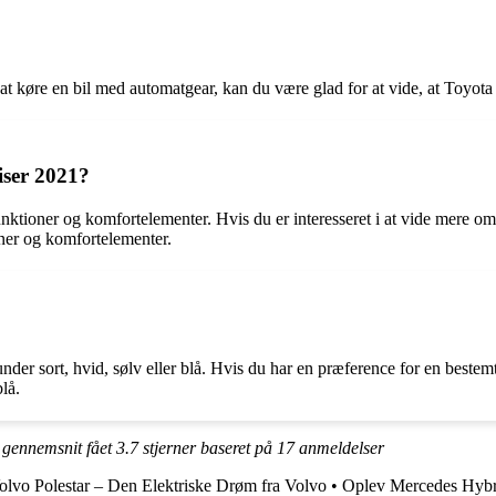
t køre en bil med automatgear, kan du være glad for at vide, at Toyot
iser 2021?
ktioner og komfortelementer. Hvis du er interesseret i at vide mere o
ner og komfortelementer.
under sort, hvid, sølv eller blå. Hvis du har en præference for en best
lå.
i gennemsnit fået
3.7
stjerner baseret på
17
anmeldelser
olvo Polestar – Den Elektriske Drøm fra Volvo
•
Oplev Mercedes Hybri