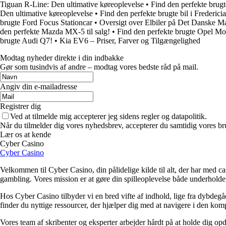
Tiguan R-Line: Den ultimative køreoplevelse
•
Find den perfekte brugte
Den ultimative køreoplevelse
•
Find den perfekte brugte bil i Fredericia
brugte Ford Focus Stationcar
•
Oversigt over Elbiler på Det Danske M
den perfekte Mazda MX-5 til salg!
•
Find den perfekte brugte Opel Mok
brugte Audi Q7!
•
Kia EV6 – Priser, Farver og Tilgængelighed
Modtag nyheder direkte i din indbakke
Gør som tusindvis af andre – modtag vores bedste råd på mail.
Angiv din e-mailadresse
Registrer dig
Ved at tilmelde mig accepterer jeg sidens regler og datapolitik.
Når du tilmelder dig vores nyhedsbrev, accepterer du samtidig vores br
Lær os at kende
Cyber Casino
Cyber Casino
Velkommen til Cyber Casino, din pålidelige kilde til alt, der har med c
gambling. Vores mission er at gøre din spilleoplevelse både underholde
Hos Cyber Casino tilbyder vi en bred vifte af indhold, lige fra dybdegåen
finder du nyttige ressourcer, der hjælper dig med at navigere i den kompl
Vores team af skribenter og eksperter arbejder hårdt på at holde dig o