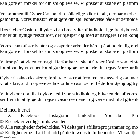
kan gøre en forskel for din spiloplevelse. Vi ønsker at skabe en platfor
Velkommen til Cyber Casino, din pålidelige kilde til alt, der har med c
gambling. Vores mission er at gøre din spilleoplevelse både underholde
Hos Cyber Casino tilbyder vi en bred vifte af indhold, lige fra dybdegåen
finder du nyttige ressourcer, der hjælper dig med at navigere i den kompl
Vores team af skribenter og eksperter arbejder hårdt på at holde dig o
kan gøre en forskel for din spiloplevelse. Vi ønsker at skabe en platfor
Vi tror på, at viden er magt. Derfor har vi skabt Cyber Casino som et st
for at vinde, er vi her for at guide dig gennem hele din rejse. Vores ind
Cyber Casino eksisterer, fordi vi ønsker at fremme en ansvarlig og under
vi at sikre, at din oplevelse hos online casinoer er både fornøjelig og tr
Vi inviterer dig til at dykke ned i vores indhold og blive en del af vore
ser frem til at følge din rejse i casinoverdenen og være med til at gør
Del med hjertet
X
Facebook
Instagram
LinkedIn
YouTube
Pin
© Respekter venligst ophavsretten.
© Alle rettigheder forbeholdes. Vi deltager i affiliateprogrammer og mo
© Rettighederne til alt indhold på dette website forbeholdes. Vi kan t