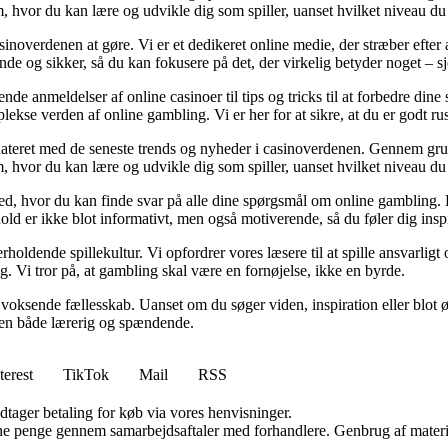
m, hvor du kan lære og udvikle dig som spiller, uanset hvilket niveau du
asinoverdenen at gøre. Vi er et dedikeret online medie, der stræber efte
nde og sikker, så du kan fokusere på det, der virkelig betyder noget – 
de anmeldelser af online casinoer til tips og tricks til at forbedre dine
ekse verden af online gambling. Vi er her for at sikre, at du er godt rust
pdateret med de seneste trends og nyheder i casinoverdenen. Gennem grun
m, hvor du kan lære og udvikle dig som spiller, uanset hvilket niveau du
ed, hvor du kan finde svar på alle dine spørgsmål om online gambling. Fra
hold er ikke blot informativt, men også motiverende, så du føler dig insp
holdende spillekultur. Vi opfordrer vores læsere til at spille ansvarlig
yg. Vi tror på, at gambling skal være en fornøjelse, ikke en byrde.
s voksende fællesskab. Uanset om du søger viden, inspiration eller blot ø
e den både lærerig og spændende.
terest
TikTok
Mail
RSS
dtager betaling for køb via vores henvisninger.
jene penge gennem samarbejdsaftaler med forhandlere. Genbrug af materi