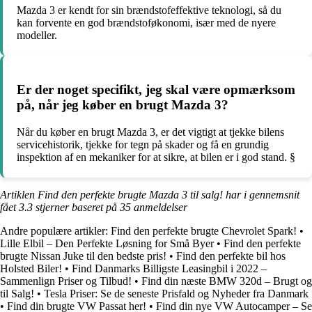
Mazda 3 er kendt for sin brændstofeffektive teknologi, så du
kan forvente en god brændstoføkonomi, især med de nyere
modeller.
Er der noget specifikt, jeg skal være opmærksom
på, når jeg køber en brugt Mazda 3?
Når du køber en brugt Mazda 3, er det vigtigt at tjekke bilens
servicehistorik, tjekke for tegn på skader og få en grundig
inspektion af en mekaniker for at sikre, at bilen er i god stand. §
Artiklen Find den perfekte brugte Mazda 3 til salg! har i gennemsnit
fået
3.3
stjerner baseret på
35
anmeldelser
Andre populære artikler:
Find den perfekte brugte Chevrolet Spark!
•
Lille Elbil – Den Perfekte Løsning for Små Byer
•
Find den perfekte
brugte Nissan Juke til den bedste pris!
•
Find den perfekte bil hos
Holsted Biler!
•
Find Danmarks Billigste Leasingbil i 2022 –
Sammenlign Priser og Tilbud!
•
Find din næste BMW 320d – Brugt og
til Salg!
•
Tesla Priser: Se de seneste Prisfald og Nyheder fra Danmark
•
Find din brugte VW Passat her!
•
Find din nye VW Autocamper – Se