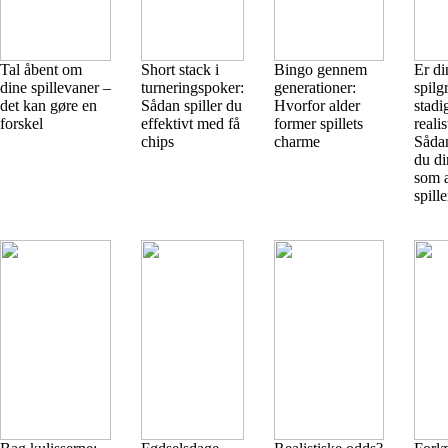
Tal åbent om
Short stack i
Bingo gennem
Er di
dine spillevaner –
turneringspoker:
generationer:
spilg
det kan gøre en
Sådan spiller du
Hvorfor alder
stadi
forskel
effektivt med få
former spillets
reali
chips
charme
Såda
du d
som a
spille