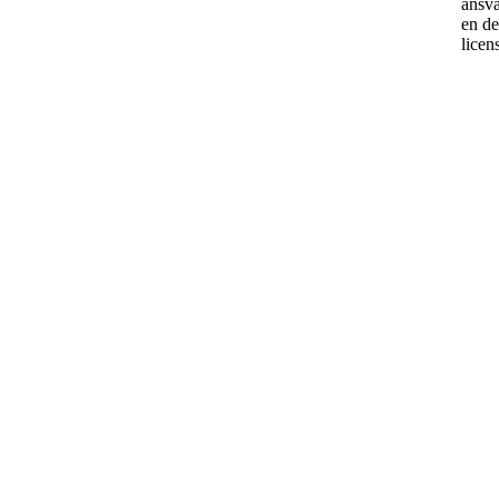
ansva
en de
licen