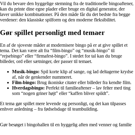
Vil du bevare den hyggelige stemning fra de traditionelle bingoaftener,
kan du printe dine egne plader eller bruge en digital generator, der
laver unikke kombinationer. På den måde får du det bedste fra begge
verdener: den klassiske spilform og den moderne fleksibilitet.
Gør spillet personligt med temaer
En af de sjoveste måder at modernisere bingo på er at give spillet et
tema. Det kan være alt fra “film-bingo” og “musik-bingo” til
“rejsebingo” eller “firmafest-bingo”. I stedet for tal kan du bruge
billeder, ord eller sætninger, der passer til temaet.
Musik-bingo:
Spil korte klip af sange, og lad deltagerne krydse
af, når de genkender nummeret.
Film-bingo:
Brug ikoniske citater eller billeder fra kendte film.
Hverdagsbingo:
Perfekt til familieaftener – lav felter med ting
som “nogen griner højt” eller “kaffen bliver spildt”.
Et tema gør spillet mere levende og personligt, og det kan tilpasses
enhver anledning – fra fødselsdage til teambuilding.
Gør besøget i bingohallen til en hyggelig aften med venner og familie