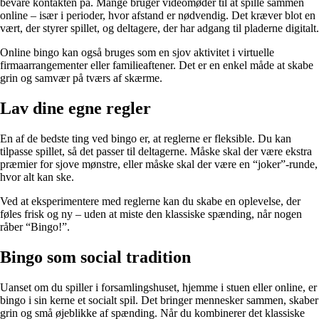
bevare kontakten på. Mange bruger videomøder til at spille sammen
online – især i perioder, hvor afstand er nødvendig. Det kræver blot en
vært, der styrer spillet, og deltagere, der har adgang til pladerne digitalt.
Online bingo kan også bruges som en sjov aktivitet i virtuelle
firmaarrangementer eller familieaftener. Det er en enkel måde at skabe
grin og samvær på tværs af skærme.
Lav dine egne regler
En af de bedste ting ved bingo er, at reglerne er fleksible. Du kan
tilpasse spillet, så det passer til deltagerne. Måske skal der være ekstra
præmier for sjove mønstre, eller måske skal der være en “joker”-runde,
hvor alt kan ske.
Ved at eksperimentere med reglerne kan du skabe en oplevelse, der
føles frisk og ny – uden at miste den klassiske spænding, når nogen
råber “Bingo!”.
Bingo som social tradition
Uanset om du spiller i forsamlingshuset, hjemme i stuen eller online, er
bingo i sin kerne et socialt spil. Det bringer mennesker sammen, skaber
grin og små øjeblikke af spænding. Når du kombinerer det klassiske