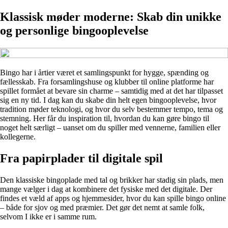
Klassisk møder moderne: Skab din unikke
og personlige bingooplevelse
Bingo har i årtier været et samlingspunkt for hygge, spænding og
fællesskab. Fra forsamlingshuse og klubber til online platforme har
spillet formået at bevare sin charme – samtidig med at det har tilpasset
sig en ny tid. I dag kan du skabe din helt egen bingooplevelse, hvor
tradition møder teknologi, og hvor du selv bestemmer tempo, tema og
stemning. Her får du inspiration til, hvordan du kan gøre bingo til
noget helt særligt – uanset om du spiller med vennerne, familien eller
kollegerne.
Fra papirplader til digitale spil
Den klassiske bingoplade med tal og brikker har stadig sin plads, men
mange vælger i dag at kombinere det fysiske med det digitale. Der
findes et væld af apps og hjemmesider, hvor du kan spille bingo online
– både for sjov og med præmier. Det gør det nemt at samle folk,
selvom I ikke er i samme rum.