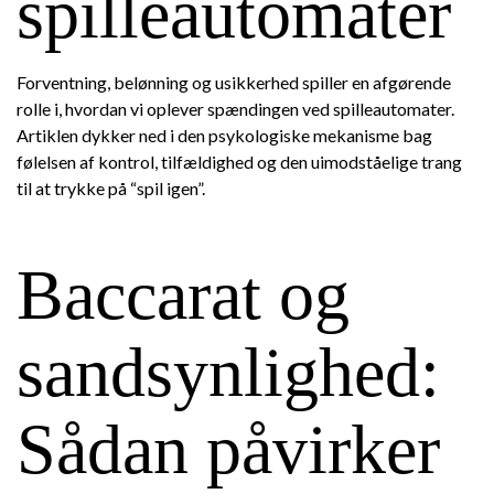
spilleautomater
Forventning, belønning og usikkerhed spiller en afgørende
rolle i, hvordan vi oplever spændingen ved spilleautomater.
Artiklen dykker ned i den psykologiske mekanisme bag
følelsen af kontrol, tilfældighed og den uimodståelige trang
til at trykke på “spil igen”.
Baccarat og
sandsynlighed:
Sådan påvirker