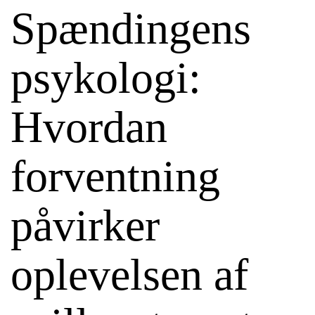
Spændingens
psykologi:
Hvordan
forventning
påvirker
oplevelsen af