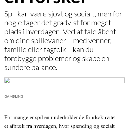
Spil kan være sjovt og socialt, men for
nogle tager det gradvist for meget
plads i hverdagen. Ved at tale åbent
om dine spillevaner – med venner,
familie eller fagfolk – kan du
forebygge problemer og skabe en
sundere balance.
GAMBLING
For mange er spil en underholdende fritidsaktivitet –
et afbræk fra hverdagen, hvor spænding og socialt