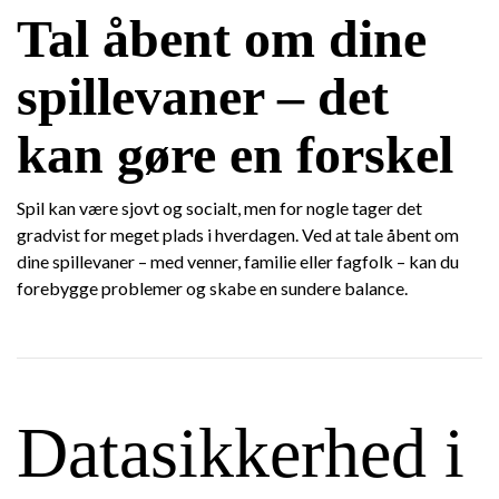
Tal åbent om dine
spillevaner – det
kan gøre en forskel
Spil kan være sjovt og socialt, men for nogle tager det
gradvist for meget plads i hverdagen. Ved at tale åbent om
dine spillevaner – med venner, familie eller fagfolk – kan du
forebygge problemer og skabe en sundere balance.
Datasikkerhed i