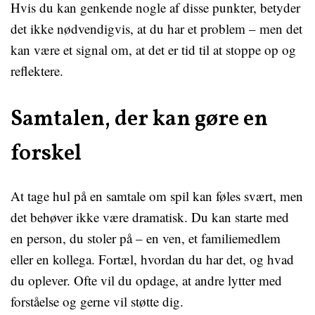
Hvis du kan genkende nogle af disse punkter, betyder
det ikke nødvendigvis, at du har et problem – men det
kan være et signal om, at det er tid til at stoppe op og
reflektere.
Samtalen, der kan gøre en
forskel
At tage hul på en samtale om spil kan føles svært, men
det behøver ikke være dramatisk. Du kan starte med
en person, du stoler på – en ven, et familiemedlem
eller en kollega. Fortæl, hvordan du har det, og hvad
du oplever. Ofte vil du opdage, at andre lytter med
forståelse og gerne vil støtte dig.