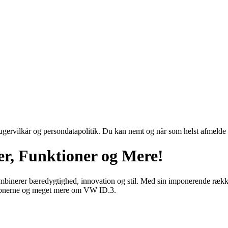
ugervilkår og persondatapolitik. Du kan nemt og når som helst afmelde d
er, Funktioner og Mere!
inerer bæredygtighed, innovation og stil. Med sin imponerende rækkevid
unktionerne og meget mere om VW ID.3.