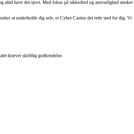
t og altid have det sjovt. Med fokus på sikkerhed og ansvarlighed ønsker
nsker at underholde dig selv, er Cyber Casino det rette sted for dig. Vi
alet kræver skriftlig godkendelse.