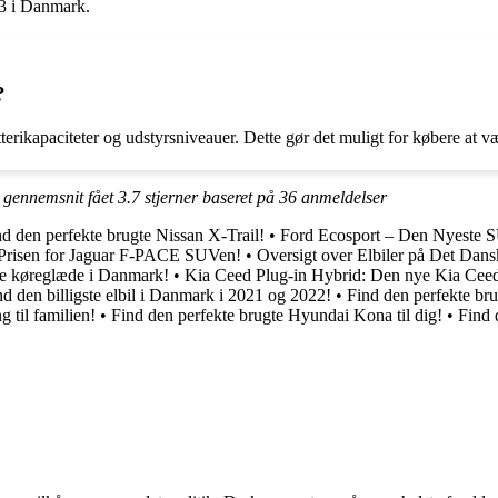
.3 i Danmark.
?
terikapaciteter og udstyrsniveauer. Dette gør det muligt for købere at v
i gennemsnit fået
3.7
stjerner baseret på
36
anmeldelser
nd den perfekte brugte Nissan X-Trail!
•
Ford Ecosport – Den Nyeste 
 Prisen for Jaguar F-PACE SUVen!
•
Oversigt over Elbiler på Det Dan
ve køreglæde i Danmark!
•
Kia Ceed Plug-in Hybrid: Den nye Kia Ceed
nd den billigste elbil i Danmark i 2021 og 2022!
•
Find den perfekte br
g til familien!
•
Find den perfekte brugte Hyundai Kona til dig!
•
Find 