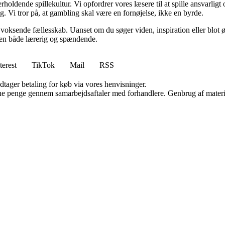
holdende spillekultur. Vi opfordrer vores læsere til at spille ansvarlig
yg. Vi tror på, at gambling skal være en fornøjelse, ikke en byrde.
s voksende fællesskab. Uanset om du søger viden, inspiration eller blot ø
e den både lærerig og spændende.
terest
TikTok
Mail
RSS
dtager betaling for køb via vores henvisninger.
jene penge gennem samarbejdsaftaler med forhandlere. Genbrug af materi