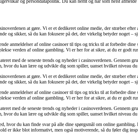
ugervilkår og persondatapolitik. Du kan nemt og når som helst afmelde d
asinoverdenen at gøre. Vi er et dedikeret online medie, der stræber efte
nde og sikker, så du kan fokusere på det, der virkelig betyder noget – 
de anmeldelser af online casinoer til tips og tricks til at forbedre dine
ekse verden af online gambling. Vi er her for at sikre, at du er godt rust
pdateret med de seneste trends og nyheder i casinoverdenen. Gennem grun
m, hvor du kan lære og udvikle dig som spiller, uanset hvilket niveau du
asinoverdenen at gøre. Vi er et dedikeret online medie, der stræber efte
nde og sikker, så du kan fokusere på det, der virkelig betyder noget – 
de anmeldelser af online casinoer til tips og tricks til at forbedre dine
ekse verden af online gambling. Vi er her for at sikre, at du er godt rust
pdateret med de seneste trends og nyheder i casinoverdenen. Gennem grun
m, hvor du kan lære og udvikle dig som spiller, uanset hvilket niveau du
ed, hvor du kan finde svar på alle dine spørgsmål om online gambling. Fra
hold er ikke blot informativt, men også motiverende, så du føler dig insp