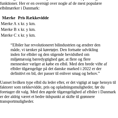
funktioner. Her er en oversigt over nogle af de mest populære
elbilmærker i Danmark:
Mærke
Pris
Rækkevidde
Mærke A
x kr.
y km.
Mærke B
x kr.
y km.
Mærke C
x kr.
y km.
“Elbiler har revolutioneret bilindustrien og ændrer den
måde, vi tænker på køretøjer. Den fortsatte udvikling
inden for elbiler og den stigende bevidsthed om
miljømæssig bæredygtighed gør, at flere og flere
mennesker vælger at købe en elbil. Med den brede vifte af
elbiler tilgængelige på det danske marked i 2022 er der
definitivt en bil, der passer til enhver smag og behov.”
Uanset hvilken type elbil du leder efter, er det vigtigt at tage hensyn til
faktorer som rækkevidde, pris og opladningsmuligheder, før du
foretager dit valg. Med den øgede tilgængelighed af elbiler i Danmark
er der aldrig været et bedre tidspunkt at skifte til grønnere
transportmuligheder.