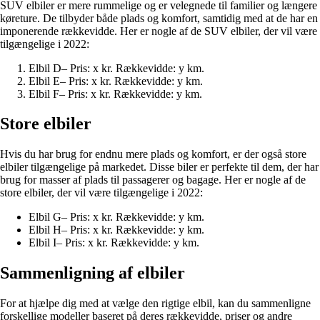
SUV elbiler er mere rummelige og er velegnede til familier og længere
køreture. De tilbyder både plads og komfort, samtidig med at de har en
imponerende rækkevidde. Her er nogle af de SUV elbiler, der vil være
tilgængelige i 2022:
Elbil D
– Pris: x kr. Rækkevidde: y km.
Elbil E
– Pris: x kr. Rækkevidde: y km.
Elbil F
– Pris: x kr. Rækkevidde: y km.
Store elbiler
Hvis du har brug for endnu mere plads og komfort, er der også store
elbiler tilgængelige på markedet. Disse biler er perfekte til dem, der har
brug for masser af plads til passagerer og bagage. Her er nogle af de
store elbiler, der vil være tilgængelige i 2022:
Elbil G
– Pris: x kr. Rækkevidde: y km.
Elbil H
– Pris: x kr. Rækkevidde: y km.
Elbil I
– Pris: x kr. Rækkevidde: y km.
Sammenligning af elbiler
For at hjælpe dig med at vælge den rigtige elbil, kan du sammenligne
forskellige modeller baseret på deres rækkevidde, priser og andre