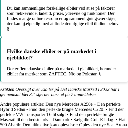
Du kan sammenligne forskellige elbiler ved at se på faktorer
som rækkevidde, ladetid, priser, ydeevne og funktioner. Der
findes mange online ressourcer og sammenligningsværktøjer,
der kan hjælpe dig med at finde den rigtige elbil til dine behov.
§
Hvilke danske elbiler er på markedet i
øjeblikket?
Der er flere danske elbiler på markedet i øjeblikket, herunder
elbiler fra mærker som ZAPTEC, Nio og Polestar. §
Artiklen Oversigt over Elbiler på Det Danske Marked i 2022 har i
gennemsnit fået
3.1
stjerner baseret på
7
anmeldelser
Andre populære artikler:
Den nye Mercedes A250e – Den perfekte
Hybrid Sedan
•
Find den perfekte brugte Mercedes C220!
•
Find den
perfekte VW Transporter T6 til salg!
•
Find den perfekte brugte
Maserati til den bedste pris – Danmark
•
Sælg din Golf R i dag!
•
Fiat
500 Abarth: Den ultimative køreoplevelse
•
Oplev den nye Seat Arona