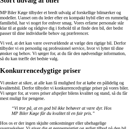
Stort udvalg af biler
MP Biler Køge tilbyder et bredt udvalg af forskellige bilmærker og
modeller. Uanset om du leder efter en kompakt bybil eller en rummelig
familiebil, har vi noget for enhver smag. Vores erfarne personale står
klar til at guide og rådgive dig i forhold til at finde den bil, der bedst
passer til dine individuelle behov og præferencer.
Vi ved, at det kan være overvældende at vælge den rigtige bil. Derfor
tilbyder vi en personlig og professionel service, hvor vi lytter til dine
ønsker og behov. Vi sørger for, at du får den nødvendige information,
så du kan træffe det bedste valg.
Konkurrencedygtige priser
Vi ønsker at sikre, at alle kan få mulighed for at købe en pålidelig og
kvalitetsbil. Derfor tilbyder vi konkurrencedygtige priser på vores biler.
Vi sørger for, at vores priser afspejler bilens kvalitet og stand, så du får
mest muligt for pengene.
“Vi tror på, at en god bil ikke behøver at være dyr. Hos
MP Biler Køge får du kvalitet til en fair pris.”
Hos os er der ingen skjulte omkostninger eller ubehagelige
overraskelser. Vi giver dig et gennemsigtigt og ærligt tilbud på den bil,