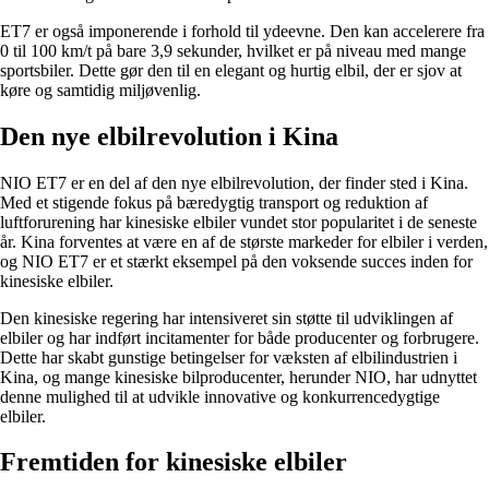
ET7 er også imponerende i forhold til ydeevne. Den kan accelerere fra
0 til 100 km/t på bare 3,9 sekunder, hvilket er på niveau med mange
sportsbiler. Dette gør den til en elegant og hurtig elbil, der er sjov at
køre og samtidig miljøvenlig.
Den nye elbilrevolution i Kina
NIO ET7 er en del af den nye elbilrevolution, der finder sted i Kina.
Med et stigende fokus på bæredygtig transport og reduktion af
luftforurening har kinesiske elbiler vundet stor popularitet i de seneste
år. Kina forventes at være en af ​​de største markeder for elbiler i verden,
og NIO ET7 er et stærkt eksempel på den voksende succes inden for
kinesiske elbiler.
Den kinesiske regering har intensiveret sin støtte til udviklingen af ​​
elbiler og har indført incitamenter for både producenter og forbrugere.
Dette har skabt gunstige betingelser for væksten af ​​elbilindustrien i
Kina, og mange kinesiske bilproducenter, herunder NIO, har udnyttet
denne mulighed til at udvikle innovative og konkurrencedygtige
elbiler.
Fremtiden for kinesiske elbiler