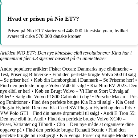
Hvad er prisen på Nio ET7?
Prisen på Nio ET7 starter ved 448.000 kinesiske yuan, hvilket
svarer til cirka 570.000 danske kroner.
Artiklen NIO ET7: Den nye kinesiske elbil revolutionerer Kina har i
gennemsnit fået
3.3
stjerner baseret på
43
anmeldelser
Andre populære artikler:
Fisker Ocean: Danmarks nye elbilmærke –
Test, Priser og Bilmærke
•
Find den perfekte brugte Volvo S60 til salg
– Se priser her!
•
Køb din Lamborghini i Danmark – Se Priserne her!
•
Find den perfekte brugte Volvo V40 til salg!
•
Kia Niro EV 2023: Den
nye elbil er her!
•
Køb en Brugt Volvo – Vi Har et Stort Udvalg af
Biler!
•
Sælg din Volvo P1800 Cabriolet i dag!
•
Porsche Macan – Pris
og Funktioner
•
Find den perfekte brugte Kia Rio til salg!
•
Kia Ceed
Plug-in Hybrid: Den nye Kia Ceed SW Plug-in Hybrid og dens Pris
•
VW Polo GTI – Find din næste drømmebil til salg!
•
Audi E-Tron 55:
Den nye elbil fra Audi
•
Find den perfekte brugte Volvo XC40 –
Priser, Varianter og Tilbud!
•
Clio – Den nye måde at organisere dine
opgaver på
•
Find den perfekte brugte Renault Scenic
•
Find den
perfekte brugte bil i Esbjerg!
•
Kia Venga: Priser og Brugte Modeller
•