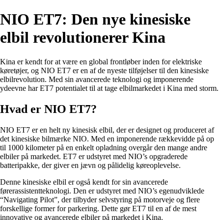
NIO ET7: Den nye kinesiske
elbil revolutionerer Kina
Kina er kendt for at være en global frontløber inden for elektriske
køretøjer, og NIO ET7 er en af de nyeste tilføjelser til den kinesiske
elbilrevolution. Med sin avancerede teknologi og imponerende
ydeevne har ET7 potentialet til at tage elbilmarkedet i Kina med storm.
Hvad er NIO ET7?
NIO ET7 er en helt ny kinesisk elbil, der er designet og produceret af
det kinesiske bilmærke NIO. Med en imponerende rækkevidde på op
til 1000 kilometer på en enkelt opladning overgår den mange andre
elbiler på markedet. ET7 er udstyret med NIO’s opgraderede
batteripakke, der giver en jævn og pålidelig køreoplevelse.
Denne kinesiske elbil er også kendt for sin avancerede
førerassistentteknologi. Den er udstyret med NIO’s egenudviklede
“Navigating Pilot”, der tilbyder selvstyring på motorveje og flere
forskellige former for parkering. Dette gør ET7 til en af de mest
innovative og avancerede elbiler på markedet i Kina.