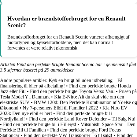
Hvordan er brændstofforbruget for en Renault
Scenic?
Brændstofforbruget for en Renault Scenic varierer afhængigt af
motortypen og kørselsforholdene, men det kan normalt
forventes at være relativt økonomisk.
Artiklen Find den perfekte brugte Renault Scenic har i gennemsnit fået
3.5
stjerner baseret på
29
anmeldelser
Andre populære artikler:
Køb en brugt bil uden udbetaling – Få
finansiering til biler på afbetaling!
•
Find den perfekte brugte Honda
Jazz eller Fit!
•
Find den perfekte brugte Toyota Verso Van!
•
Prisen på
Tesla Model Y i Danmark
•
Kia E-Niro: Alt du skal vide om den
elektriske SUV
•
BMW 120d: Den Perfekte Kombination af Ydelse og
Økonomi
•
Ny 7-personers Elbil til Familier i 2022
•
Kia Niro EV
2023: Den nye elbil er her!
•
Find den perfekte brugte bil i
Nordjylland!
•
Find den perfekte Land Rover Defender – Til Salg Nu!
•
Find den perfekte brugte bil i Hillerød
•
Mitsubishi Space Star – Den
Perfekte Bil til Familien
•
Find den perfekte brugte Ford Focus
Stationcar
•
Find den perfekte VW Transporter T6 til salg!
•
Find den