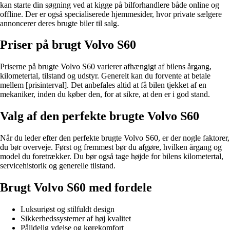
kan starte din søgning ved at kigge på bilforhandlere både online og
offline. Der er også specialiserede hjemmesider, hvor private sælgere
annoncerer deres brugte biler til salg.
Priser på brugt Volvo S60
Priserne på brugte Volvo S60 varierer afhængigt af bilens årgang,
kilometertal, tilstand og udstyr. Generelt kan du forvente at betale
mellem [prisinterval]. Det anbefales altid at få bilen tjekket af en
mekaniker, inden du køber den, for at sikre, at den er i god stand.
Valg af den perfekte brugte Volvo S60
Når du leder efter den perfekte brugte Volvo S60, er der nogle faktorer,
du bør overveje. Først og fremmest bør du afgøre, hvilken årgang og
model du foretrækker. Du bør også tage højde for bilens kilometertal,
servicehistorik og generelle tilstand.
Brugt Volvo S60 med fordele
Luksuriøst og stilfuldt design
Sikkerhedssystemer af høj kvalitet
Pålidelig ydelse og kørekomfort