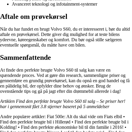
Avanceret teknologi og infotainment-systemer
Aftale om prøvekørsel
Når du har fundet en brugt Volvo S60, du er interesseret i, bør du altid
aftale en prøvekørsel. Dette giver dig mulighed for at teste bilens
ydeevne, køreegenskaber og komfort. Du bør også stille sælgeren
eventuelle spørgsmål, du måtte have om bilen.
Sammenfattende
At finde den perfekte brugte Volvo S60 til salg kan være en
spændende proces. Ved at gøre din research, sammenligne priser og
gennemføre en grundig prøvekørsel, kan du opnå en god handel og få
en pålidelig bil, der opfylder dine behov og ønsker. Brug de
ovenstående tips og gå på jagt efter din drømmebil allerede i dag!
Artiklen Find den perfekte brugte Volvo S60 til salg – Se priser her!
har i gennemsnit fået
3.8
stjerner baseret på
5
anmeldelser
Andre populære artikler:
Fiat 500e: Alt du skal vide om Fiats elbil
•
Find den perfekte brugte bil i Hillerød
•
Find den perfekte brugte bil i
Kolding!
•
Find den perfekte økonomiske bil til din familie i 2016!
•