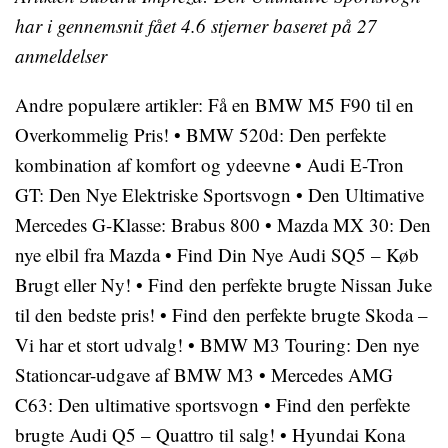
har i gennemsnit fået
4.6
stjerner baseret på
27
anmeldelser
Andre populære artikler:
Få en BMW M5 F90 til en
Overkommelig Pris!
•
BMW 520d: Den perfekte
kombination af komfort og ydeevne
•
Audi E-Tron
GT: Den Nye Elektriske Sportsvogn
•
Den Ultimative
Mercedes G-Klasse: Brabus 800
•
Mazda MX 30: Den
nye elbil fra Mazda
•
Find Din Nye Audi SQ5 – Køb
Brugt eller Ny!
•
Find den perfekte brugte Nissan Juke
til den bedste pris!
•
Find den perfekte brugte Skoda –
Vi har et stort udvalg!
•
BMW M3 Touring: Den nye
Stationcar-udgave af BMW M3
•
Mercedes AMG
C63: Den ultimative sportsvogn
•
Find den perfekte
brugte Audi Q5 – Quattro til salg!
•
Hyundai Kona