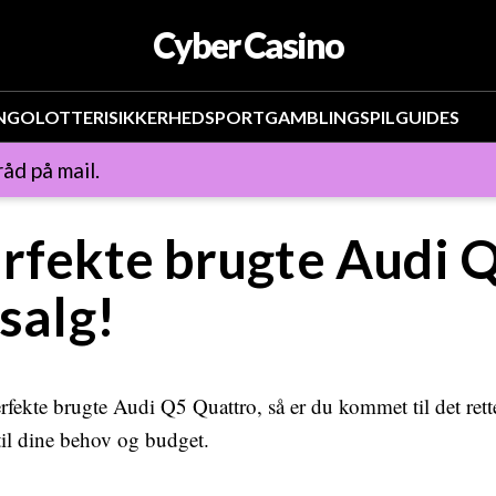
Cyber Casino
INGO
LOTTERI
SIKKERHED
SPORT
GAMBLING
SPIL
GUIDES
åd på mail.
erfekte brugte Audi 
 salg!
rfekte brugte Audi Q5 Quattro, så er du kommet til det rett
 til dine behov og budget.