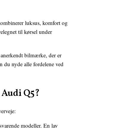
kombinerer luksus, komfort og
legnet til kørsel under
 anerkendt bilmærke, der er
n du nyde alle fordelene ved
t Audi Q5?
erveje:
lsvarende modeller. En lav