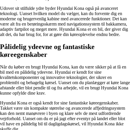
Udover sit stilfulde ydre byder Hyundai Kona også på avanceret
teknologi. Uanset hvilken model du vælger, kan du forvente dig en
moderne og brugervenlig kabine med avancerede funktioner. Det kan
være alt fra en berøringsskærm med navigationssystem til bakkamera,
adaptiv fartpilot og meget mere. Hyundai Kona er en bil, der giver dig
alt det, du har brug for, for at gøre din køreoplevelse endnu bedre.
Pålidelig ydeevne og fantastiske
køreegenskaber
Når du køber en brugt Hyundai Kona, kan du være sikker på at få en
bil med en pålidelig ydeevne. Hyundai er kendt for sine
kvalitetskomponenter og innovative teknologier, der sikrer en
problemfri og behagelig kørsel. Uanset om du planlægger at køre lange
afstande eller blot pendle til og fra arbejde, vil en brugt Hyundai Kona
kunne opfylde dine krav.
Hyundai Kona er også kendt for sine fantastiske køreegenskaber.
Takket være sin kompakte størrelse og avancerede affjedringssystem
kan den nemt manøvrere i byen og klare selv de mest udfordrende
vejrforhold. Uanset om du er på jagt efter eventyr på landet eller blot
vil have en pålidelig bil til dagligdagskørsel, vil Hyundai Kona ikke
skuffe dig.