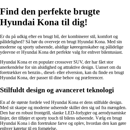
Find den perfekte brugte
Hyundai Kona til dig!
Er du på udkig efter en brugt bil, der kombinerer stil, komfort og
pålidelighed? Så bør du overveje en brugt Hyundai Kona. Med sin
moderne og sporty udseende, alsidige køreegenskaber og pålidelige
ydeevne er Hyundai Kona det perfekte valg for enhver bilentusiast.
Hyundai Kona er en populær crossover SUV, der har fået stor
anerkendelse for sin alsidighed og attraktive design. Uanset om du
foretrækker en benzin-, diesel- eller elversion, kan du finde en brugt
Hyundai Kona, der passer til dine behov og præferencer.
Stilfuldt design og avanceret teknologi
En af de største fordele ved Hyundai Kona er dens stilfulde design.
Med sit skarpe og moderne udseende skiller den sig ud fra mængden.
Den har en robust frontgrill, slanke LED-forlygter og aerodynamiske
linjer, der tilføjer et sporty touch til bilens udseende. Vælg en brugt
Hyundai Kona i din foretrukne farve og oplev, hvordan den kan gøre
enhver køretur til en fornøjelse.