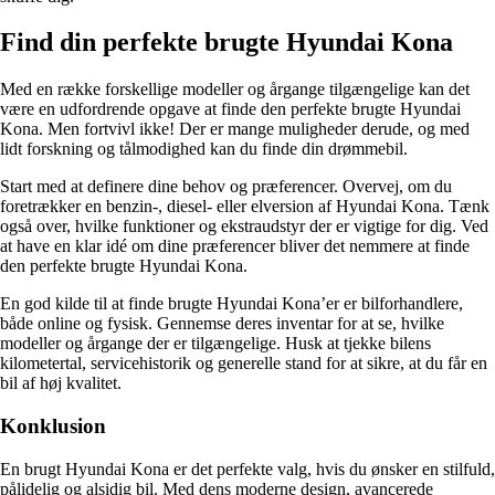
Find din perfekte brugte Hyundai Kona
Med en række forskellige modeller og årgange tilgængelige kan det
være en udfordrende opgave at finde den perfekte brugte Hyundai
Kona. Men fortvivl ikke! Der er mange muligheder derude, og med
lidt forskning og tålmodighed kan du finde din drømmebil.
Start med at definere dine behov og præferencer. Overvej, om du
foretrækker en benzin-, diesel- eller elversion af Hyundai Kona. Tænk
også over, hvilke funktioner og ekstraudstyr der er vigtige for dig. Ved
at have en klar idé om dine præferencer bliver det nemmere at finde
den perfekte brugte Hyundai Kona.
En god kilde til at finde brugte Hyundai Kona’er er bilforhandlere,
både online og fysisk. Gennemse deres inventar for at se, hvilke
modeller og årgange der er tilgængelige. Husk at tjekke bilens
kilometertal, servicehistorik og generelle stand for at sikre, at du får en
bil af høj kvalitet.
Konklusion
En brugt Hyundai Kona er det perfekte valg, hvis du ønsker en stilfuld,
pålidelig og alsidig bil. Med dens moderne design, avancerede