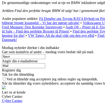
De gennemsnitlige omkostninger ved at eje en BMW inkluderer udgifter 
Artiklen Find den perfekte brugte BMW til salg! har i gennemsnit fåe
Andre populære artikler:
Få Detaljer om Toyota RAV4 Hybrid og Pri
billigste brugte leasingbil – Vi har det største udvalg!
•
Volkswagen Up
Ford Mustang: Den Ikoniske Sportsvogn
•
Audi Q8 – Priser på E-T
til Salg – Find den perfekte Boxster til Prisen!
•
Find den perfekte Toy
løsning for dig!
•
VW Taigo: Alt du skal vide om den nye elbil
•
Find
Danmark!
Modtag nyheder direkte i din indbakke
Gør som tusindvis af andre – modtag vores bedste råd på mail.
Angiv din e-mailadresse
Registrer dig
Tak for din tilmelding
Ved at tilmelde mig accepterer jeg sidens regler og datapolitik.
Når du tilmelder dig vores nyhedsbrev, accepterer du samtidig vores b
Lær os at kende
Cyber Casino
Cyber Casino