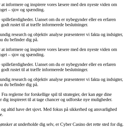
er at informere og inspirere vores læsere med den nyeste viden om
noget – sjov og spænding.
ine spillefærdigheder. Uanset om du er nybegynder eller en erfaren
godt rustet til at træffe informerede beslutninger.
ndig research og objektiv analyse præsenterer vi fakta og indsigter,
au du befinder dig på.
er at informere og inspirere vores læsere med den nyeste viden om
noget – sjov og spænding.
ine spillefærdigheder. Uanset om du er nybegynder eller en erfaren
godt rustet til at træffe informerede beslutninger.
ndig research og objektiv analyse præsenterer vi fakta og indsigter,
au du befinder dig på.
a reglerne for forskellige spil til strategier, der kan øge dine
r dig inspireret til at tage chancer og udforske nye muligheder.
gt og altid have det sjovt. Med fokus på sikkerhed og ansvarlighed
e.
 ønsker at underholde dig selv, er Cyber Casino det rette sted for dig.