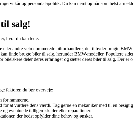
rugervilkår og persondatapolitik. Du kan nemt og når som helst afmelde
il salg!
der, hvor du kan lede:
e eller andre velrenommerede bilforhandlere, der tilbyder brugte BMW’
u kan finde brugte biler til salg, herunder BMW-modeller. Populære sid
or bilelskere deler deres erfaringer og sætter deres biler til salg. Der 
ge faktorer, du bør overveje:
en for rammerne.
and for at vurdere dens værdi. Tag gerne en mekaniker med til en besigtig
e og eventuelle tidligere skader eller reparationer.
tioner, der bedst opfylder dine behov og ønsker.