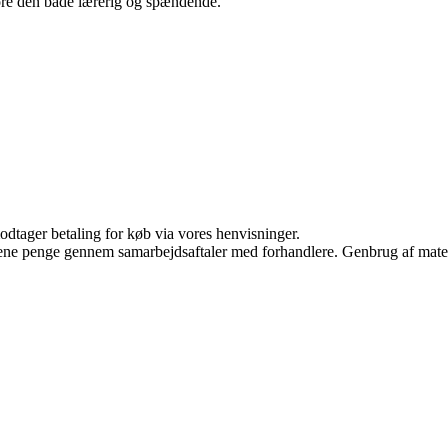
 gøre den både lærerig og spændende.
odtager betaling for køb via vores henvisninger.
tjene penge gennem samarbejdsaftaler med forhandlere. Genbrug af mater