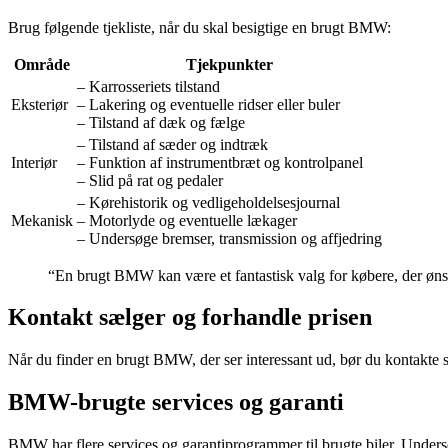
Brug følgende tjekliste, når du skal besigtige en brugt BMW:
Område
Tjekpunkter
– Karrosseriets tilstand
Eksteriør
– Lakering og eventuelle ridser eller buler
– Tilstand af dæk og fælge
– Tilstand af sæder og indtræk
Interiør
– Funktion af instrumentbræt og kontrolpanel
– Slid på rat og pedaler
– Kørehistorik og vedligeholdelsesjournal
Mekanisk
– Motorlyde og eventuelle lækager
– Undersøge bremser, transmission og affjedring
“En brugt BMW kan være et fantastisk valg for købere, der ønske
Kontakt sælger og forhandle prisen
Når du finder en brugt BMW, der ser interessant ud, bør du kontakte sælg
BMW-brugte services og garanti
BMW har flere services og garantiprogrammer til brugte biler. Unders