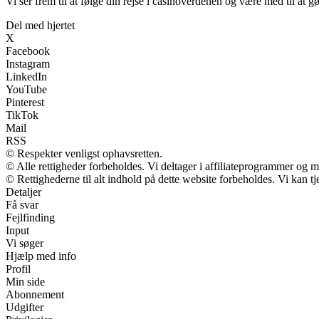
Vi ser frem til at følge din rejse i casinoverdenen og være med til at
Del med hjertet
X
Facebook
Instagram
LinkedIn
YouTube
Pinterest
TikTok
Mail
RSS
© Respekter venligst ophavsretten.
© Alle rettigheder forbeholdes. Vi deltager i affiliateprogrammer og m
© Rettighederne til alt indhold på dette website forbeholdes. Vi kan 
Detaljer
Få svar
Fejlfinding
Input
Vi søger
Hjælp med info
Profil
Min side
Abonnement
Udgifter