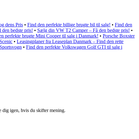
g dens Pris
•
Find den perfekte billige brugte bil til salg!
•
Find den
 den bedste pris!
•
Sælg din VW T2 Camper – Få den bedste pris!
•
en perfekte brugte Mini Cooper til salg i Danmark!
•
Porsche Boxster
 Scenic
•
Leasingplaner fra Leaseplan Danmark – Find den rette
 Sportsvogn
•
Find den perfekte Volkswagen Golf GTI til salg i
 dig igen, hvis du skifter mening.