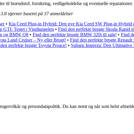
til brændstof, forsikring, vedligeholdelse og eventuelle reparationer.
t
3.8
stjerner baseret på
37
anmeldelser
ser
•
Kia Ceed Plug-in Hybrid: Den nye Kia Ceed SW Plug-in Hybrid o
 GTI: Testet i Vindtunnelen
•
Find den perfekte brugte Skoda Rapid til
ron og BMW Q8
•
Find den perfekte brugte BMW 320i til salg!
•
Find d
ota Land Cruiser – Ny eller Brugt!
•
Find den perfekte brugte Renault
 den perfekte brugte Toyota Proace!
•
Subaru Impreza: Den Ultimative
rugervilkår og persondatapolitik. Du kan nemt og når som helst afmelde