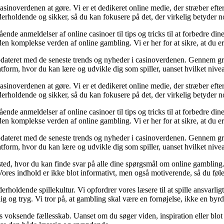
casinoverdenen at gøre. Vi er et dedikeret online medie, der stræber eft
derholdende og sikker, så du kan fokusere på det, der virkelig betyder 
ende anmeldelser af online casinoer til tips og tricks til at forbedre d
 den komplekse verden af online gambling. Vi er her for at sikre, at du er 
opdateret med de seneste trends og nyheder i casinoverdenen. Gennem gru
atform, hvor du kan lære og udvikle dig som spiller, uanset hvilket nive
casinoverdenen at gøre. Vi er et dedikeret online medie, der stræber eft
derholdende og sikker, så du kan fokusere på det, der virkelig betyder 
ende anmeldelser af online casinoer til tips og tricks til at forbedre d
 den komplekse verden af online gambling. Vi er her for at sikre, at du er 
opdateret med de seneste trends og nyheder i casinoverdenen. Gennem gru
atform, hvor du kan lære og udvikle dig som spiller, uanset hvilket nive
ted, hvor du kan finde svar på alle dine spørgsmål om online gambling. Fr
 Vores indhold er ikke blot informativt, men også motiverende, så du føle
rholdende spillekultur. Vi opfordrer vores læsere til at spille ansvarli
lig og tryg. Vi tror på, at gambling skal være en fornøjelse, ikke en byrd
res voksende fællesskab. Uanset om du søger viden, inspiration eller blot