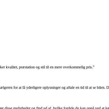
r kvalitet, præstation og stil til en mere overkommelig pris.”
eren for at få yderligere oplysninger og aftale en tid til at se bilen. De
øg disse muligheder og find ud af, hvilke fordele du kan opnå ved at k