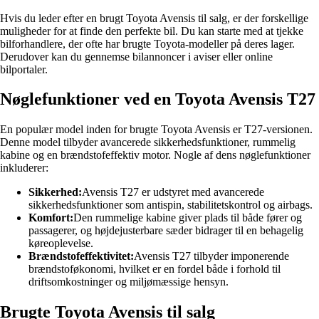
Hvis du leder efter en brugt Toyota Avensis til salg, er der forskellige
muligheder for at finde den perfekte bil. Du kan starte med at tjekke
bilforhandlere, der ofte har brugte Toyota-modeller på deres lager.
Derudover kan du gennemse bilannoncer i aviser eller online
bilportaler.
Nøglefunktioner ved en Toyota Avensis T27
En populær model inden for brugte Toyota Avensis er T27-versionen.
Denne model tilbyder avancerede sikkerhedsfunktioner, rummelig
kabine og en brændstofeffektiv motor. Nogle af dens nøglefunktioner
inkluderer:
Sikkerhed:
Avensis T27 er udstyret med avancerede
sikkerhedsfunktioner som antispin, stabilitetskontrol og airbags.
Komfort:
Den rummelige kabine giver plads til både fører og
passagerer, og højdejusterbare sæder bidrager til en behagelig
køreoplevelse.
Brændstofeffektivitet:
Avensis T27 tilbyder imponerende
brændstoføkonomi, hvilket er en fordel både i forhold til
driftsomkostninger og miljømæssige hensyn.
Brugte Toyota Avensis til salg