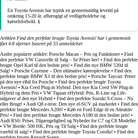
En Toyota Avensis har typisk en gennemsnitlig levetid på
omkring 15-20 år, afhængigt af vedligeholdelse og
kørselsforhold. §
Artiklen Find den perfekte brugte Toyota Avensis! har i gennemsnit
fået
4.8
stjerner baseret på
33
anmeldelser
Andre populære artikler:
Porsche Macan – Pris og Funktioner
•
Find
den perfekte VW Caravelle til Salg – Se Priser her!
•
Find den perfekte
brugte Opel Karl til den bedste pris!
•
Find din nye BMW 530d til
Salg!
•
Porsche Cayenne – Den ultimative køreoplevelse
•
Find den
perfekte brugte BMW X1 til den bedste pris!
•
Porsche Taycan: Priser
på den nye elbil fra Porsche
•
Find den perfekte brugte Toyota
Avensis!
•
Kia Ceed Plug-in Hybrid: Den nye Kia Ceed SW Plug-in
Hybrid og dens Pris
•
VW Tiguan eHybrid: Pris, R-Line og Life-
udgaver af den nye Hybrid
•
Find den perfekte Suzuki S-Cross – Ny
eller Brugt!
•
Audi Q8 e-tron: Den nye el-SUV på markedet
•
Find den
perfekte brugte Mercedes A200!
•
Køb en Ford Edge til en Attraktiv
Pris!
•
Find den perfekte brugte Mercedes A180 til den bedste pris!
•
Audi RS6: Priser, Tilgængelighed og Nyheder for C7 og C8 Modeller
•
VW Beetle: 500 HK, Pris og Til Salg
•
Find den perfekte brugte
varebil til salg!
•
Find den perfekte brugte Toyota Corolla!
•
Find den
perfekte brugte Renault Scenic