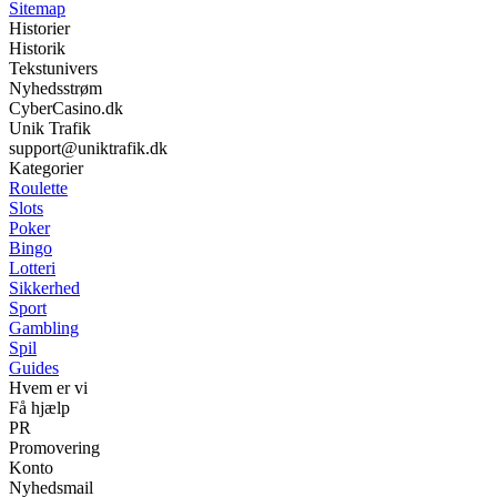
Sitemap
Historier
Historik
Tekstunivers
Nyhedsstrøm
CyberCasino.dk
Unik Trafik
support@uniktrafik.dk
Kategorier
Roulette
Slots
Poker
Bingo
Lotteri
Sikkerhed
Sport
Gambling
Spil
Guides
Hvem er vi
Få hjælp
PR
Promovering
Konto
Nyhedsmail