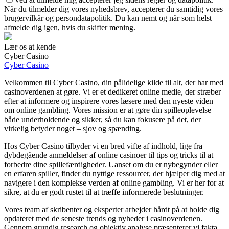
Når du tilmelder dig vores nyhedsbrev, accepterer du samtidig vores
brugervilkår og persondatapolitik. Du kan nemt og når som helst
afmelde dig igen, hvis du skifter mening.
Lær os at kende
Cyber Casino
Cyber Casino
Velkommen til Cyber Casino, din pålidelige kilde til alt, der har med
casinoverdenen at gøre. Vi er et dedikeret online medie, der stræber
efter at informere og inspirere vores læsere med den nyeste viden
om online gambling. Vores mission er at gøre din spilleoplevelse
både underholdende og sikker, så du kan fokusere på det, der
virkelig betyder noget – sjov og spænding.
Hos Cyber Casino tilbyder vi en bred vifte af indhold, lige fra
dybdegående anmeldelser af online casinoer til tips og tricks til at
forbedre dine spillefærdigheder. Uanset om du er nybegynder eller
en erfaren spiller, finder du nyttige ressourcer, der hjælper dig med at
navigere i den komplekse verden af online gambling. Vi er her for at
sikre, at du er godt rustet til at træffe informerede beslutninger.
Vores team af skribenter og eksperter arbejder hårdt på at holde dig
opdateret med de seneste trends og nyheder i casinoverdenen.
Gennem grundig research og objektiv analyse præsenterer vi fakta