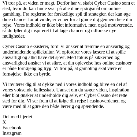
Vi tror på, at viden er magt. Derfor har vi skabt Cyber Casino som et
sted, hvor du kan finde svar på alle dine spørgsmål om online
gambling. Fra reglerne for forskellige spil til strategier, der kan øge
dine chancer for at vinde, er vi her for at guide dig gennem hele din
rejse. Vores indhold er ikke blot informativt, men også motiverende,
så du føler dig inspireret til at tage chancer og udforske nye
muligheder.
Cyber Casino eksisterer, fordi vi ønsker at fremme en ansvarlig og
underholdende spillekultur. Vi opfordrer vores læsere til at spille
ansvarligt og altid have det sjovt. Med fokus på sikkerhed og
ansvarlighed ønsker vi at sikre, at din oplevelse hos online casinoer
er både fornøjelig og tryg. Vi tror på, at gambling skal være en
fornøjelse, ikke en byrde.
Vi inviterer dig til at dykke ned i vores indhold og blive en del af
vores voksende fællesskab. Uanset om du søger viden, inspiration
eller blot ønsker at underholde dig selv, er Cyber Casino det rette
sted for dig. Vi ser frem til at følge din rejse i casinoverdenen og
være med til at gøre den både lærerig og spændende.
Del med hjertet
X
Facebook
Instagram