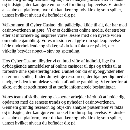
og indsigter, der kan gøre en forskel for din spiloplevelse. Vi ønsker
at skabe en platform, hvor du kan lære og udvikle dig som spiller,
uanset hvilket niveau du befinder dig på.
Velkommen til Cyber Casino, din pålidelige kilde til alt, der har med
casinoverdenen at gøre. Vi er et dedikeret online medie, der stræber
efter at informere og inspirere vores læsere med den nyeste viden
om online gambling. Vores mission er at gøre din spilleoplevelse
både underholdende og sikker, så du kan fokusere på det, der
virkelig betyder noget – sjov og spænding.
Hos Cyber Casino tilbyder vi en bred vifte af indhold, lige fra
dybdegående anmeldelser af online casinoer til tips og tricks til at
forbedre dine spillefærdigheder. Uanset om du er nybegynder eller
en erfaren spiller, finder du nyttige ressourcer, der hjælper dig med at
navigere i den komplekse verden af online gambling. Vi er her for at
sikre, at du er godt rustet til at træffe informerede beslutninger.
Vores team af skribenter og eksperter arbejder hårdt på at holde dig
opdateret med de seneste trends og nyheder i casinoverdenen.
Gennem grundig research og objektiv analyse præsenterer vi fakta
og indsigter, der kan gøre en forskel for din spiloplevelse. Vi ønsker
at skabe en platform, hvor du kan lære og udvikle dig som spiller,
uanset hvilket niveau du befinder dig på.