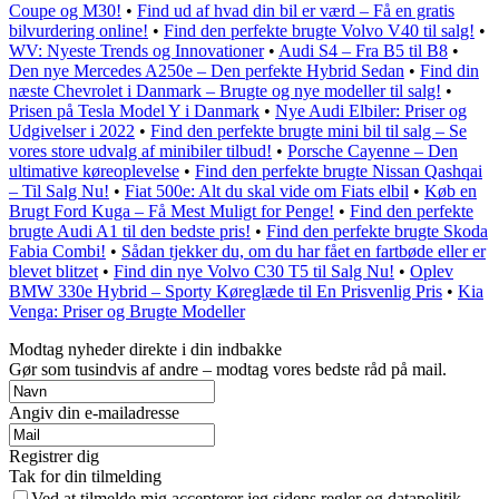
Coupe og M30!
•
Find ud af hvad din bil er værd – Få en gratis
bilvurdering online!
•
Find den perfekte brugte Volvo V40 til salg!
•
WV: Nyeste Trends og Innovationer
•
Audi S4 – Fra B5 til B8
•
Den nye Mercedes A250e – Den perfekte Hybrid Sedan
•
Find din
næste Chevrolet i Danmark – Brugte og nye modeller til salg!
•
Prisen på Tesla Model Y i Danmark
•
Nye Audi Elbiler: Priser og
Udgivelser i 2022
•
Find den perfekte brugte mini bil til salg – Se
vores store udvalg af minibiler tilbud!
•
Porsche Cayenne – Den
ultimative køreoplevelse
•
Find den perfekte brugte Nissan Qashqai
– Til Salg Nu!
•
Fiat 500e: Alt du skal vide om Fiats elbil
•
Køb en
Brugt Ford Kuga – Få Mest Muligt for Penge!
•
Find den perfekte
brugte Audi A1 til den bedste pris!
•
Find den perfekte brugte Skoda
Fabia Combi!
•
Sådan tjekker du, om du har fået en fartbøde eller er
blevet blitzet
•
Find din nye Volvo C30 T5 til Salg Nu!
•
Oplev
BMW 330e Hybrid – Sporty Køreglæde til En Prisvenlig Pris
•
Kia
Venga: Priser og Brugte Modeller
Modtag nyheder direkte i din indbakke
Gør som tusindvis af andre – modtag vores bedste råd på mail.
Angiv din e-mailadresse
Registrer dig
Tak for din tilmelding
Ved at tilmelde mig accepterer jeg sidens regler og datapolitik.