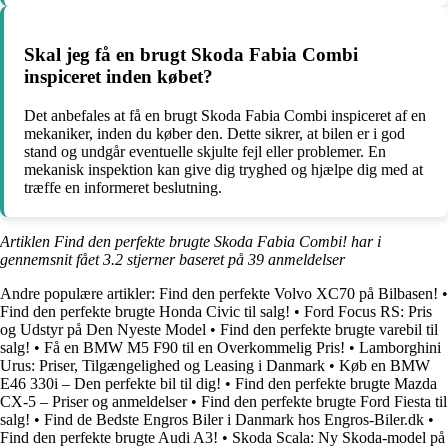
Skal jeg få en brugt Skoda Fabia Combi
inspiceret inden købet?
Det anbefales at få en brugt Skoda Fabia Combi inspiceret af en
mekaniker, inden du køber den. Dette sikrer, at bilen er i god
stand og undgår eventuelle skjulte fejl eller problemer. En
mekanisk inspektion kan give dig tryghed og hjælpe dig med at
træffe en informeret beslutning.
Artiklen Find den perfekte brugte Skoda Fabia Combi! har i
gennemsnit fået
3.2
stjerner baseret på
39
anmeldelser
Andre populære artikler:
Find den perfekte Volvo XC70 på Bilbasen!
•
Find den perfekte brugte Honda Civic til salg!
•
Ford Focus RS: Pris
og Udstyr på Den Nyeste Model
•
Find den perfekte brugte varebil til
salg!
•
Få en BMW M5 F90 til en Overkommelig Pris!
•
Lamborghini
Urus: Priser, Tilgængelighed og Leasing i Danmark
•
Køb en BMW
E46 330i – Den perfekte bil til dig!
•
Find den perfekte brugte Mazda
CX-5 – Priser og anmeldelser
•
Find den perfekte brugte Ford Fiesta til
salg!
•
Find de Bedste Engros Biler i Danmark hos Engros-Biler.dk
•
Find den perfekte brugte Audi A3!
•
Skoda Scala: Ny Skoda-model på