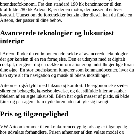
brændstoføkonomi. Fra den standard 190 hk benzinmotor til den
kraftfulde 280 hk Arteon R, er der en motor, der passer til enhver
kørestil. Uanset om du foretrækker benzin eller diesel, kan du finde en
Arteon, der passer til dine behov.
Avancerede teknologier og luksuriøst
interiør
I Arteon finder du en imponerende række af avancerede teknologier,
der gør kørslen til en ren fornøjelse. Den er udstyret med et digitalt
cockpit, der giver dig en række informationer og indstillinger lige foran
dine øjne. En stor touchskærm fungerer som kommandocenter, hvor du
kan styre alt fra navigation og musik til bilens indstillinger.
Arteon er også fyldt med luksus og komfort. De ergonomiske sæder
sikrer en behagelig kørselsoplevelse, og det stilfulde interiør skaber
følelsen af en ægte luksusbil. Bilen har også masser af plads, så både
fører og passagerer kan nyde turen uden at føle sig trængt.
Pris og tilgængelighed
VW Arteon kommer til en konkurrencedygtig pris og er tilgængelig
hos udvalgte forhandlere. Prisen afhænger af den valgte model og