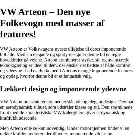
VW Arteon – Den nye
Folkevogn med masser af
features!
VW Arteon er Volkswagens nyeste tilføjelse til deres imponerende
bilflåde. Med sin elegante og sporty design er denne bil en ægte
hoveddrejer på vejene. Arteon kombinerer styrke, stil og avancerede
teknologier og er ideel til dem, der ønsker det bedste af både komfort
og ydeevne. Lad os dykke ned i Arteons mange imponerende features
og opdag, hvorfor denne bil er et fantastisk valg.
Lækkert design og imponerende ydeevne
VW Arteon præsenterer sig med et slående og elegant design. Den har
en aerodynamisk silhuet, som udstråler klasse og stil. Den strømlinede
front med de karakteristiske VW-kølergittere giver et dynamisk og
kraftfuldt udseende.
Men Arteon er ikke kun udvendig. Under motorhjelmen finder vi en
række kraftige motorer, der tilbyder imponerende ydelse og