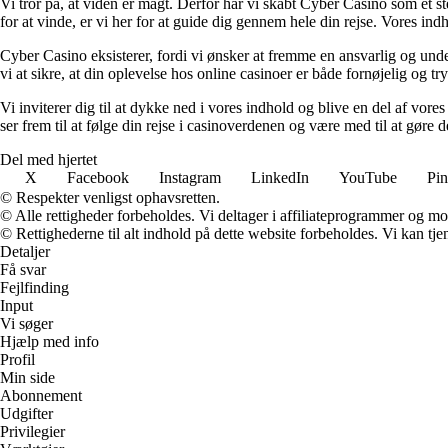
Vi tror på, at viden er magt. Derfor har vi skabt Cyber Casino som et st
for at vinde, er vi her for at guide dig gennem hele din rejse. Vores ind
Cyber Casino eksisterer, fordi vi ønsker at fremme en ansvarlig og under
vi at sikre, at din oplevelse hos online casinoer er både fornøjelig og tr
Vi inviterer dig til at dykke ned i vores indhold og blive en del af vore
ser frem til at følge din rejse i casinoverdenen og være med til at gør
Del med hjertet
X
Facebook
Instagram
LinkedIn
YouTube
Pin
© Respekter venligst ophavsretten.
© Alle rettigheder forbeholdes. Vi deltager i affiliateprogrammer og mo
© Rettighederne til alt indhold på dette website forbeholdes. Vi kan t
Detaljer
Få svar
Fejlfinding
Input
Vi søger
Hjælp med info
Profil
Min side
Abonnement
Udgifter
Privilegier