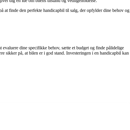
giver dig en idé om bilens tilstand og vedligeholdelse.
å at finde den perfekte handicapbil til salg, der opfylder dine behov og
 evaluere dine specifikke behov, sætte et budget og finde pålidelige
re sikker på, at bilen er i god stand. Investeringen i en handicapbil kan