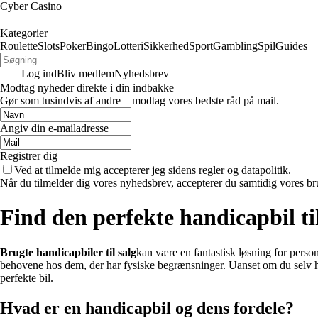
Cyber Casino
Kategorier
Roulette
Slots
Poker
Bingo
Lotteri
Sikkerhed
Sport
Gambling
Spil
Guides
Log ind
Bliv medlem
Nyhedsbrev
Modtag nyheder direkte i din indbakke
Gør som tusindvis af andre – modtag vores bedste råd på mail.
Angiv din e-mailadresse
Registrer dig
Ved at tilmelde mig accepterer jeg sidens regler og datapolitik.
Når du tilmelder dig vores nyhedsbrev, accepterer du samtidig vores br
Find den perfekte handicapbil til
Brugte handicapbiler til salg
kan være en fantastisk løsning for perso
behovene hos dem, der har fysiske begrænsninger. Uanset om du selv har b
perfekte bil.
Hvad er en handicapbil og dens fordele?