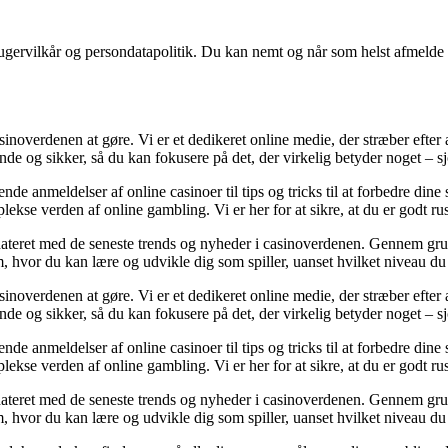
ugervilkår og persondatapolitik. Du kan nemt og når som helst afmelde d
asinoverdenen at gøre. Vi er et dedikeret online medie, der stræber efte
nde og sikker, så du kan fokusere på det, der virkelig betyder noget – 
de anmeldelser af online casinoer til tips og tricks til at forbedre dine
ekse verden af online gambling. Vi er her for at sikre, at du er godt rust
pdateret med de seneste trends og nyheder i casinoverdenen. Gennem grun
m, hvor du kan lære og udvikle dig som spiller, uanset hvilket niveau du
asinoverdenen at gøre. Vi er et dedikeret online medie, der stræber efte
nde og sikker, så du kan fokusere på det, der virkelig betyder noget – 
de anmeldelser af online casinoer til tips og tricks til at forbedre dine
ekse verden af online gambling. Vi er her for at sikre, at du er godt rust
pdateret med de seneste trends og nyheder i casinoverdenen. Gennem grun
m, hvor du kan lære og udvikle dig som spiller, uanset hvilket niveau du