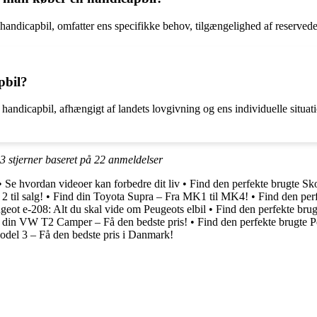
andicapbil, omfatter ens specifikke behov, tilgængelighed af reservedele
pbil?
en handicapbil, afhængigt af landets lovgivning og ens individuelle situ
.3
stjerner baseret på
22
anmeldelser
•
Se hvordan videoer kan forbedre dit liv
•
Find den perfekte brugte Sk
2 til salg!
•
Find din Toyota Supra – Fra MK1 til MK4!
•
Find den perf
geot e-208: Alt du skal vide om Peugeots elbil
•
Find den perfekte brug
 din VW T2 Camper – Få den bedste pris!
•
Find den perfekte brugte 
odel 3 – Få den bedste pris i Danmark!