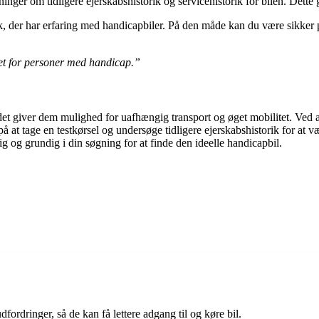
ninger om tidligere ejerskabshistorik og servicehistorik for bilen. Dette 
k, der har erfaring med handicapbiler. På den måde kan du være sikker p
et for personer med handicap.”
et giver dem mulighed for uafhængig transport og øget mobilitet. Ved at
å at tage en testkørsel og undersøge tidligere ejerskabshistorik for at væ
g og grundig i din søgning for at finde den ideelle handicapbil.
dfordringer, så de kan få lettere adgang til og køre bil.