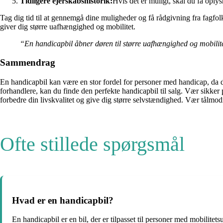
Tidligere ejerskabshistorik:
Hvis det er muligt, skal du få oplys
Tag dig tid til at gennemgå dine muligheder og få rådgivning fra fagfol
giver dig større uafhængighed og mobilitet.
“En handicapbil åbner døren til større uafhængighed og mobilit
Sammendrag
En handicapbil kan være en stor fordel for personer med handicap, da d
forhandlere, kan du finde den perfekte handicapbil til salg. Vær sikker p
forbedre din livskvalitet og give dig større selvstændighed. Vær tålmodi
Ofte stillede spørgsmål
Hvad er en handicapbil?
En handicapbil er en bil, der er tilpasset til personer med mobilitetsu