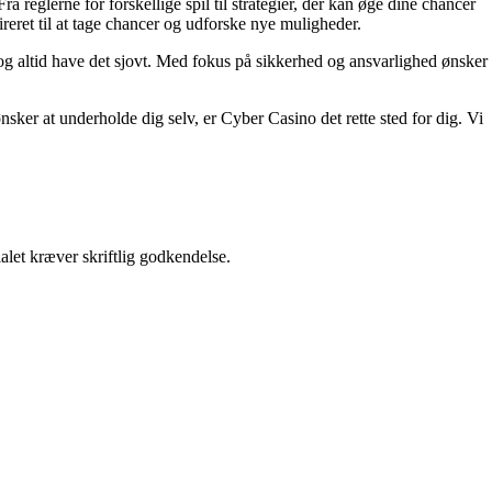
 reglerne for forskellige spil til strategier, der kan øge dine chancer
ireret til at tage chancer og udforske nye muligheder.
t og altid have det sjovt. Med fokus på sikkerhed og ansvarlighed ønsker
nsker at underholde dig selv, er Cyber Casino det rette sted for dig. Vi
alet kræver skriftlig godkendelse.