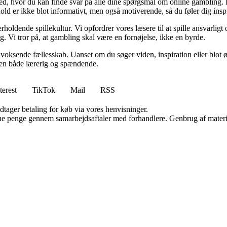
ed, hvor du kan finde svar på alle dine spørgsmål om online gambling. Fra
hold er ikke blot informativt, men også motiverende, så du føler dig insp
holdende spillekultur. Vi opfordrer vores læsere til at spille ansvarlig
yg. Vi tror på, at gambling skal være en fornøjelse, ikke en byrde.
s voksende fællesskab. Uanset om du søger viden, inspiration eller blot ø
e den både lærerig og spændende.
terest
TikTok
Mail
RSS
dtager betaling for køb via vores henvisninger.
jene penge gennem samarbejdsaftaler med forhandlere. Genbrug af materi