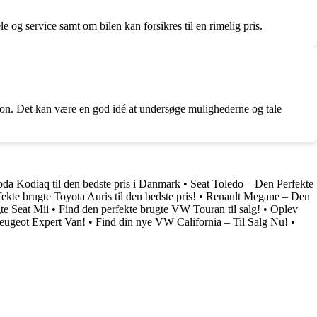
 og service samt om bilen kan forsikres til en rimelig pris.
ation. Det kan være en god idé at undersøge mulighederne og tale
oda Kodiaq til den bedste pris i Danmark
•
Seat Toledo – Den Perfekte
ekte brugte Toyota Auris til den bedste pris!
•
Renault Megane – Den
te Seat Mii
•
Find den perfekte brugte VW Touran til salg!
•
Oplev
Peugeot Expert Van!
•
Find din nye VW California – Til Salg Nu!
•