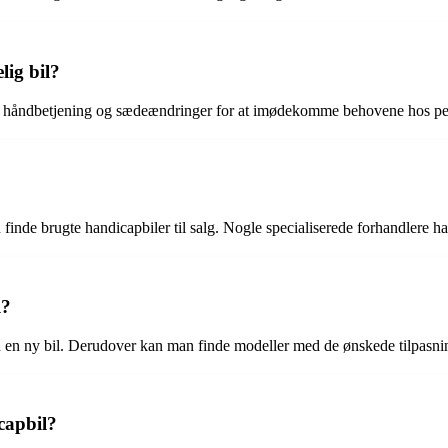
lig bil?
r, håndbetjening og sædeændringer for at imødekomme behovene hos p
finde brugte handicapbiler til salg. Nogle specialiserede forhandlere ha
l?
 ny bil. Derudover kan man finde modeller med de ønskede tilpasninge
capbil?