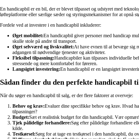
En handicapbil er en bil, der er blevet tilpasset og udstyret med tekno
løfteplatforme eller særlige sæder og styringsmekanismer for at opnå st
Fordele ved at investere i en handicapbil inkluderer:
Øget mobilitet:
En handicapbil giver personer med handicap muligh
skulle stole på andre til transport.
Øget selvværd og livskvalitet:
At have evnen til at bevæge sig r
adgangen til nødvendige tjenester og aktiviteter.
Fleksibel tilpasning:
Handicapbiler kan tilpasses individuelle be
stressende og mere komfortabel for føreren.
Langsigtet investering:
En handicapbil er en langsigtet investeri
Sådan finder du den perfekte handicapbil ti
Når du søger en handicapbil til salg, er der flere faktorer at overveje:
Behov og krav:
Evaluer dine specifikke behov og krav. Hvad har 
tilpasninger?
Budget:
Sæt et realistisk budget for din handicapbil. Vær opmærk
Tjek pålidelige forhandlere:
Søg efter pålidelige forhandlere el
kilde.
Testkørsel:
Sørg for at tage en testkørsel i den handicapbil, du o