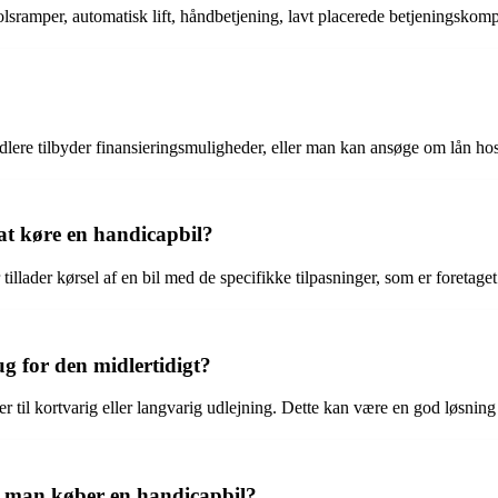
tolsramper, automatisk lift, håndbetjening, lavt placerede betjeningsk
ndlere tilbyder finansieringsmuligheder, eller man kan ansøge om lån hos 
at køre en handicapbil?
tillader kørsel af en bil med de specifikke tilpasninger, som er foretaget
g for den midlertidigt?
ler til kortvarig eller langvarig udlejning. Dette kan være en god løsning
år man køber en handicapbil?