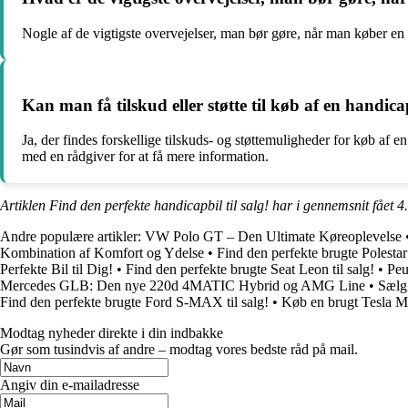
Nogle af de vigtigste overvejelser, man bør gøre, når man køber en h
Kan man få tilskud eller støtte til køb af en handica
Ja, der findes forskellige tilskuds- og støttemuligheder for køb af 
med en rådgiver for at få mere information.
Artiklen Find den perfekte handicapbil til salg! har i gennemsnit fået
4
Andre populære artikler:
VW Polo GT – Den Ultimate Køreoplevelse
Kombination af Komfort og Ydelse
•
Find den perfekte brugte Polestar 
Perfekte Bil til Dig!
•
Find den perfekte brugte Seat Leon til salg!
•
Peu
Mercedes GLB: Den nye 220d 4MATIC Hybrid og AMG Line
•
Sælg
Find den perfekte brugte Ford S-MAX til salg!
•
Køb en brugt Tesla M
Modtag nyheder direkte i din indbakke
Gør som tusindvis af andre – modtag vores bedste råd på mail.
Angiv din e-mailadresse