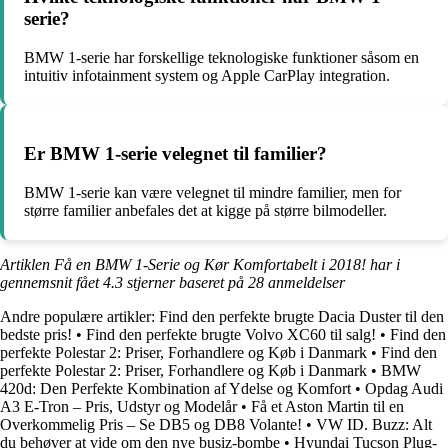
serie?
BMW 1-serie har forskellige teknologiske funktioner såsom en
intuitiv infotainment system og Apple CarPlay integration.
Er BMW 1-serie velegnet til familier?
BMW 1-serie kan være velegnet til mindre familier, men for
større familier anbefales det at kigge på større bilmodeller.
Artiklen Få en BMW 1-Serie og Kør Komfortabelt i 2018! har i
gennemsnit fået
4.3
stjerner baseret på
28
anmeldelser
Andre populære artikler:
Find den perfekte brugte Dacia Duster til den
bedste pris!
•
Find den perfekte brugte Volvo XC60 til salg!
•
Find den
perfekte Polestar 2: Priser, Forhandlere og Køb i Danmark
•
Find den
perfekte Polestar 2: Priser, Forhandlere og Køb i Danmark
•
BMW
420d: Den Perfekte Kombination af Ydelse og Komfort
•
Opdag Audi
A3 E-Tron – Pris, Udstyr og Modelår
•
Få et Aston Martin til en
Overkommelig Pris – Se DB5 og DB8 Volante!
•
VW ID. Buzz: Alt
du behøver at vide om den nye busiz-bombe
•
Hyundai Tucson Plug-