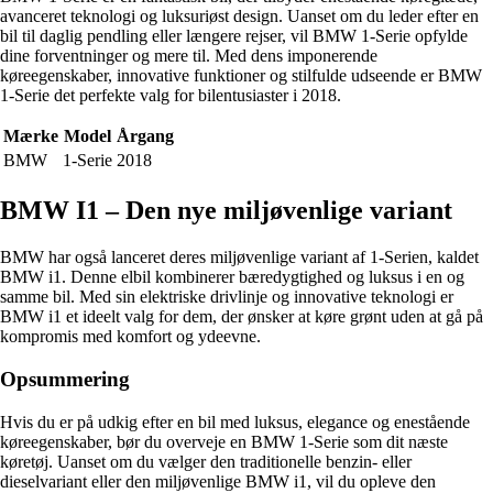
avanceret teknologi og luksuriøst design. Uanset om du leder efter en
bil til daglig pendling eller længere rejser, vil BMW 1-Serie opfylde
dine forventninger og mere til. Med dens imponerende
køreegenskaber, innovative funktioner og stilfulde udseende er BMW
1-Serie det perfekte valg for bilentusiaster i 2018.
Mærke
Model
Årgang
BMW
1-Serie
2018
BMW I1 – Den nye miljøvenlige variant
BMW har også lanceret deres miljøvenlige variant af 1-Serien, kaldet
BMW i1. Denne elbil kombinerer bæredygtighed og luksus i en og
samme bil. Med sin elektriske drivlinje og innovative teknologi er
BMW i1 et ideelt valg for dem, der ønsker at køre grønt uden at gå på
kompromis med komfort og ydeevne.
Opsummering
Hvis du er på udkig efter en bil med luksus, elegance og enestående
køreegenskaber, bør du overveje en BMW 1-Serie som dit næste
køretøj. Uanset om du vælger den traditionelle benzin- eller
dieselvariant eller den miljøvenlige BMW i1, vil du opleve den