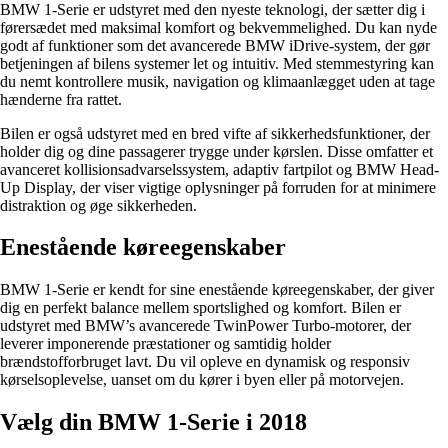
BMW 1-Serie er udstyret med den nyeste teknologi, der sætter dig i
førersædet med maksimal komfort og bekvemmelighed. Du kan nyde
godt af funktioner som det avancerede BMW iDrive-system, der gør
betjeningen af bilens systemer let og intuitiv. Med stemmestyring kan
du nemt kontrollere musik, navigation og klimaanlægget uden at tage
hænderne fra rattet.
Bilen er også udstyret med en bred vifte af sikkerhedsfunktioner, der
holder dig og dine passagerer trygge under kørslen. Disse omfatter et
avanceret kollisionsadvarselssystem, adaptiv fartpilot og BMW Head-
Up Display, der viser vigtige oplysninger på forruden for at minimere
distraktion og øge sikkerheden.
Enestående køreegenskaber
BMW 1-Serie er kendt for sine enestående køreegenskaber, der giver
dig en perfekt balance mellem sportslighed og komfort. Bilen er
udstyret med BMW’s avancerede TwinPower Turbo-motorer, der
leverer imponerende præstationer og samtidig holder
brændstofforbruget lavt. Du vil opleve en dynamisk og responsiv
kørselsoplevelse, uanset om du kører i byen eller på motorvejen.
Vælg din BMW 1-Serie i 2018