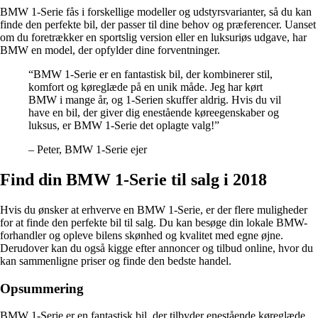
BMW 1-Serie fås i forskellige modeller og udstyrsvarianter, så du kan
finde den perfekte bil, der passer til dine behov og præferencer. Uanset
om du foretrækker en sportslig version eller en luksuriøs udgave, har
BMW en model, der opfylder dine forventninger.
“BMW 1-Serie er en fantastisk bil, der kombinerer stil,
komfort og køreglæde på en unik måde. Jeg har kørt
BMW i mange år, og 1-Serien skuffer aldrig. Hvis du vil
have en bil, der giver dig enestående køreegenskaber og
luksus, er BMW 1-Serie det oplagte valg!”
– Peter, BMW 1-Serie ejer
Find din BMW 1-Serie til salg i 2018
Hvis du ønsker at erhverve en BMW 1-Serie, er der flere muligheder
for at finde den perfekte bil til salg. Du kan besøge din lokale BMW-
forhandler og opleve bilens skønhed og kvalitet med egne øjne.
Derudover kan du også kigge efter annoncer og tilbud online, hvor du
kan sammenligne priser og finde den bedste handel.
Opsummering
BMW 1-Serie er en fantastisk bil, der tilbyder enestående køreglæde,